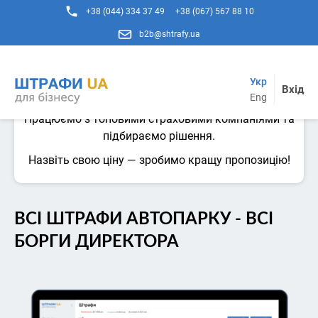
+38 (044) 334 37 49
+38 (067) 567 88 10
b2b@shtrafy.ua
Укр
Вхід
Автоцивілка - вигідніше ніж у вас зараз!
Eng
Працюємо з топовими страховими компаніями та
підбираємо рішення.
Назвіть свою ціну — зробимо кращу пропозицію!
ВСІ ШТРАФИ АВТОПАРКУ - ВСІ
БОРГИ ДИРЕКТОРА