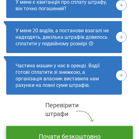
У мене є квитанція про сплату штрафу,
він точно погашений?
У мене 20 водіїв, а постанови взагалі не
надходять, декілька штрафів довелось
сплатити у подвійному розмірі 😢
Частина машин у нас в оренді. Водії
готові сплатити зі знижкою, а
організація власник виставила нам
рахунки на повні суми штрафів.
Перевірити
штрафи
Почати безкоштовно